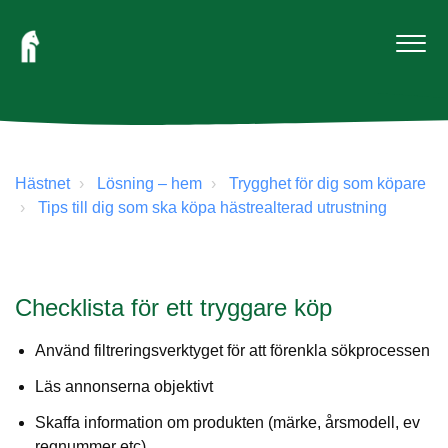
Hästnet
Lösning – hem
Trygghet för dig som köpare
Tips till dig som ska köpa hästrealterad utrustning
Checklista för ett tryggare köp
Använd filtreringsverktyget för att förenkla sökprocessen
Läs annonserna objektivt
Skaffa information om produkten (märke, årsmodell, ev
regnummer etc)