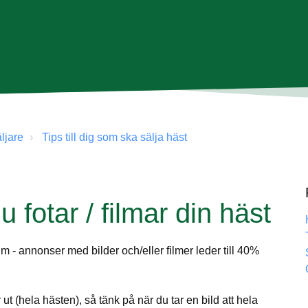
ljare
Tips till dig som ska sälja häst
 fotar / filmar din häst
 - annonser med bilder och/eller filmer leder till 40%
t (hela hästen), så tänk på när du tar en bild att hela