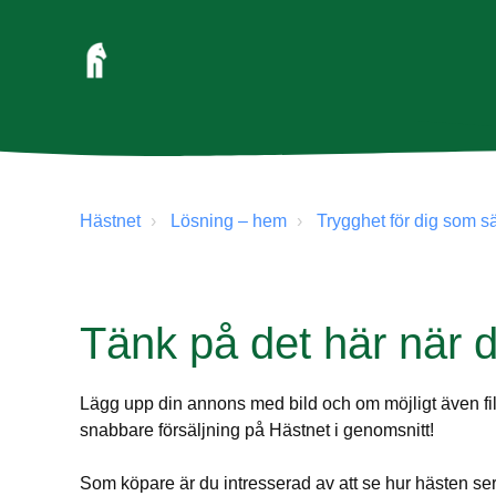
Hästnet
Lösning – hem
Trygghet för dig som sä
Tänk på det här när du
Lägg upp din annons med bild och om möjligt även film
snabbare försäljning på Hästnet i genomsnitt!
Som köpare är du intresserad av att se hur hästen ser u