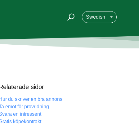
Swedish
Relaterade sidor
Hur du skriver en bra annons
Ta emot för provridning
Svara en intressent
Gratis köpekontrakt