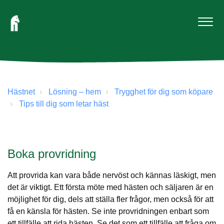
Hästnet
Lösning – hem
Trygghet för dig som köpare
Tips till dig som letar häst
Boka provridning
Att provrida kan vara både nervöst och kännas läskigt, men
det är viktigt. Ett första möte med hästen och säljaren är en
möjlighet för dig, dels att ställa fler frågor, men också för att
få en känsla för hästen. Se inte provridningen enbart som
ett tillfälle att rida hästen. Se det som ett tillfälle att fråga om