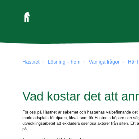
Hästnet
Lösning – hem
Vanliga frågor
Här h
Vad kostar det att a
För oss på Hästnet är säkerhet och hästarnas välbefinnande det abs
marknadsplats för djuren, likväl som för Hästnets köpare och sälja
utvecklingsarbetet att exkludera oseriösa aktörer från siten. Et
på.