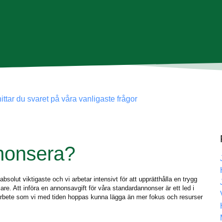
ittar du svaret på våra vanligaste frågor
nnonsera?
olut viktigaste och vi arbetar intensivt för att upprätthålla en trygg
re. Att införa en annonsavgift för våra standardannonser är ett led i
t arbete som vi med tiden hoppas kunna lägga än mer fokus och resurser