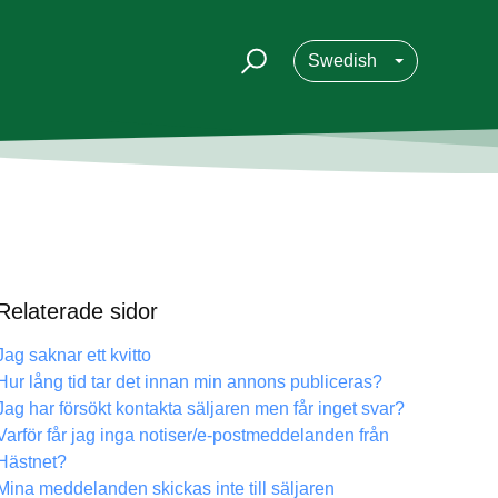
Swedish
Relaterade sidor
Jag saknar ett kvitto
Hur lång tid tar det innan min annons publiceras?
Jag har försökt kontakta säljaren men får inget svar?
Varför får jag inga notiser/e-postmeddelanden från
Hästnet?
Mina meddelanden skickas inte till säljaren